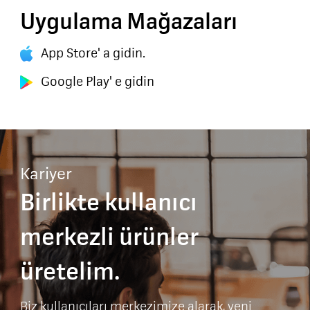
Uygulama Mağazaları
App Store' a gidin.
Google Play' e gidin
Kariyer
Birlikte kullanıcı
merkezli ürünler
üretelim.
Biz kullanıcıları merkezimize alarak, yeni