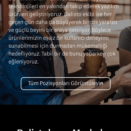
teknolojileri en yakından takip ederek yazılım
ürünleri geliştiriyoruz. Dalisto ekibi ise her
geçen gün daha da büyüyerek birçok yaratıcı
ve güçlü beyini bir araya getiriyor. Böylece
ürünlerimizin eşsiz bir kullanıcı deneyimi
sunabilmesi için durmadan mükemelliği
hedefliyoruz. Tabii bir de bunu yaparken çok
eğleniyoruz.
Tüm Pozisyonları Görüntüleyin